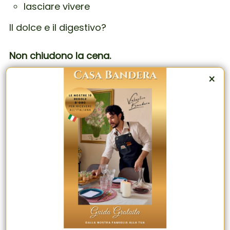
lasciare vivere
Il dolce e il digestivo?
Non chiudono la cena.
×
Prolungano l’emozione.
E tu… finalmente sei a tavola con loro.
Perché sì… organizzare una
cena italiana
senza stress
non si improvvisa.
Costruire un
menu italiano