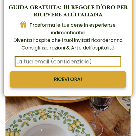
semplice
e irresistibile
guida gratuita: 10 regole d’oro per
ricevere all’italiana
Trasforma le tue cene in esperienze
Trasforma le tue cene in esperienze
indimenticabili
indimenticabili
Diventa l’ospite che i tuoi invitati ricorderanno
Diventa l’ospite che i tuoi invitati ricorderanno
Consigli, ispirazioni & Arte dell'ospitalità
Consigli, ispirazioni & Arte dell'ospitalità
RICEVI ORA!
RICEVI ORA!