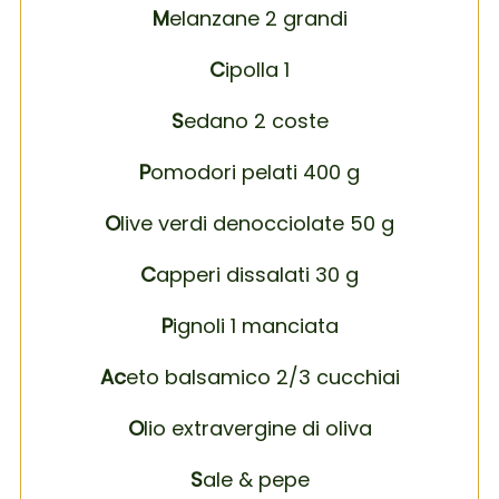
M
elanzane 2 grandi
C
ipolla 1
S
edano 2 coste
P
omodori pelati 400 g
O
live verdi denocciolate 50 g
C
apperi dissalati 30 g
P
ignoli 1 manciata
Ac
eto balsamico 2/3 cucchiai
O
lio extravergine di oliva
S
ale & pepe