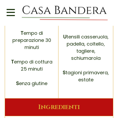
D
ifficoltà 2/5
P
orzioni 4
C
osto basso
C
alorie 220 kcal
T
empo di
U
tensili casseruola,
preparazione 30
padella, coltello,
minuti
tagliere,
schiumarola
T
empo di cottura
25 minuti
S
tagioni primavera,
estate
S
enza glutine
Ingredienti