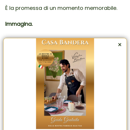
È la promessa di un momento memorabile.
Immagina.
Servi queste polpette fumanti.
×
Il sugo sprigiona un profumo che attira tutti
verso il tavolo.
I bastoncini di polenta dorati e croccanti
accanto.
Gli ospiti si scambiano uno sguardo
complice…
E sai che questo pasto resterà impresso nella