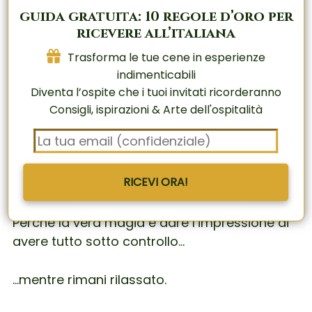
memoria.
guida gratuita: 10 regole d’oro per
ricevere all’italiana
Trasforma le tue cene in esperienze
E il bello?
Trasforma le tue cene in esperienze
indimenticabili
indimenticabili
Diventa l’ospite che i tuoi invitati ricorderanno
Non serve essere chef.
Diventa l’ospite che i tuoi invitati ricorderanno
Consigli, ispirazioni & Arte dell'ospitalità
Consigli, ispirazioni & Arte dell'ospitalità
Ne passare ore in cucina.
Tutto è pensato per essere semplice, ma
RICEVI ORA!
RICEVI ORA!
spettacolare.
Perché la vera magia è dare l’impressione di
avere tutto sotto controllo…
…mentre rimani rilassato.