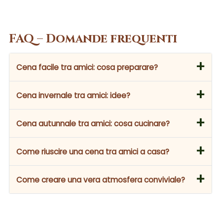
FAQ – Domande frequenti
+
Cena facile tra amici: cosa preparare?
Scegli piatti da condividere come pasta,
+
Cena invernale tra amici: idee?
pizza o polpette. Il gesto del condividere
crea subito convivialità.
Opta per piatti caldi e confortanti come
+
Cena autunnale tra amici: cosa cucinare?
risotti o ricette lente, perfette per
un’atmosfera accogliente.
Ricette di stagione, ricche e semplici da
+
Come riuscire una cena tra amici a casa?
servire, con ingredienti caldi e rassicuranti.
Semplifica il menù e concentrati
+
Come creare una vera atmosfera conviviale?
sull’atmosfera e sul ritmo della serata.
Una cena riuscita è fluida e naturale.
Metti i piatti al centro della tavola,
favorisci la condivisione e lascia fluire la