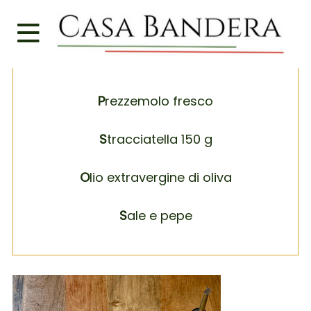
G
amberetti 400 g
L
imoni 2
P
rezzemolo fresco
S
tracciatella 150 g
O
lio extravergine di oliva
S
ale e pepe