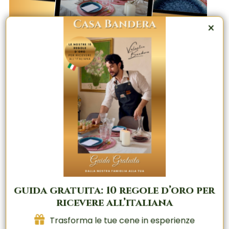
×
Masterclass & Coaching: Trasforma
Le Tue Cene con Gli Ospiti | Il
Metodo Positano™
guida gratuita: 10 regole d’oro per
ricevere all’italiana
Trasforma le tue cene in esperienze
Trasforma le tue cene in esperienze
indimenticabili