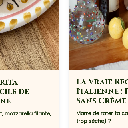
La Vraie R
rita
Italienne :
cile de
Sans Crème
nne
Marre de rater ta ca
, mozzarella filante,
trop sèche) ?