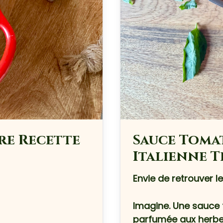
Transforme tes dîners en expériences inoubliables
Deviens l'hôte dont tes invités se souviendront
Conseils, inspirations & Art de recevoir
RECEVOIR MAINTENANT !
re Recette
Sauce Tomat
Italienne 
Envie de retrouver l
Imagine. Une sauce 
parfumée aux herbe